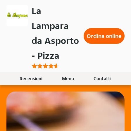
Passa
La
al
contenuto
Lampara
principale
Ordina online
da Asporto
- Pizza
Recensioni
Menu
Contatti