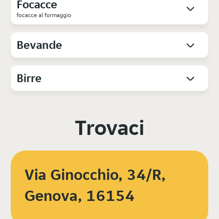
Focacce
focacce al formaggio
Bevande
Birre
Trovaci
Via Ginocchio, 34/R,
Genova, 16154